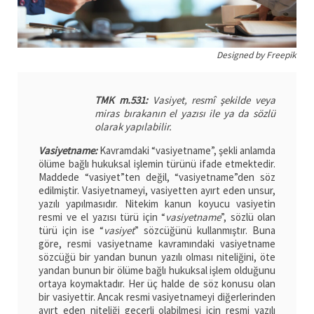
Designed by Freepik
TMK m.531:
Vasiyet, resmî şekilde veya
miras bırakanın el yazısı ile ya da sözlü
olarak yapılabilir.
Vasiyetname:
Kavramdaki “vasiyetname”, şekli anlamda
ölüme bağlı hukuksal işlemin türünü ifade etmektedir.
Maddede “vasiyet”ten değil, “vasiyetname”den söz
edilmiştir. Vasiyetnameyi, vasiyetten ayırt eden unsur,
yazılı yapılmasıdır. Nitekim kanun koyucu vasiyetin
resmi ve el yazısı türü için “
vasiyetname
”, sözlü olan
türü için ise “
vasiyet
” sözcüğünü kullanmıştır. Buna
göre, resmi vasiyetname kavramındaki vasiyetname
sözcüğü bir yandan bunun yazılı olması niteliğini, öte
yandan bunun bir ölüme bağlı hukuksal işlem olduğunu
ortaya koymaktadır. Her üç halde de söz konusu olan
bir vasiyettir. Ancak resmi vasiyetnameyi diğerlerinden
ayırt eden niteliği geçerli olabilmesi için resmi yazılı