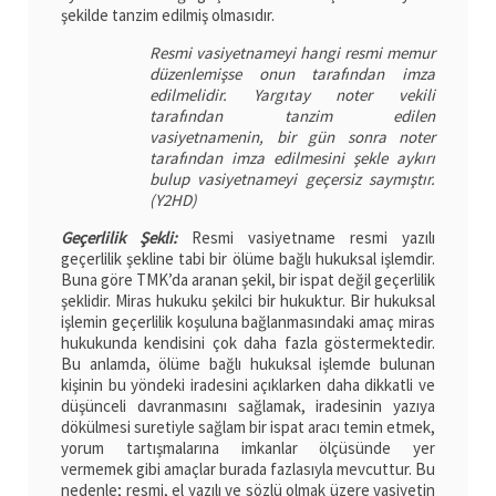
şekilde tanzim edilmiş olmasıdır.
Resmi vasiyetnameyi hangi resmi memur
düzenlemişse onun tarafından imza
edilmelidir. Yargıtay noter vekili
tarafından tanzim edilen
vasiyetnamenin, bir gün sonra noter
tarafından imza edilmesini şekle aykırı
bulup vasiyetnameyi geçersiz saymıştır.
(Y2HD)
Geçerlilik Şekli:
Resmi vasiyetname resmi yazılı
geçerlilik şekline tabi bir ölüme bağlı hukuksal işlemdir.
Buna göre TMK’da aranan şekil, bir ispat değil geçerlilik
şeklidir. Miras hukuku şekilci bir hukuktur. Bir hukuksal
işlemin geçerlilik koşuluna bağlanmasındaki amaç miras
hukukunda kendisini çok daha fazla göstermektedir.
Bu anlamda, ölüme bağlı hukuksal işlemde bulunan
kişinin bu yöndeki iradesini açıklarken daha dikkatli ve
düşünceli davranmasını sağlamak, iradesinin yazıya
dökülmesi suretiyle sağlam bir ispat aracı temin etmek,
yorum tartışmalarına imkanlar ölçüsünde yer
vermemek gibi amaçlar burada fazlasıyla mevcuttur. Bu
nedenle; resmi, el yazılı ve sözlü olmak üzere vasiyetin