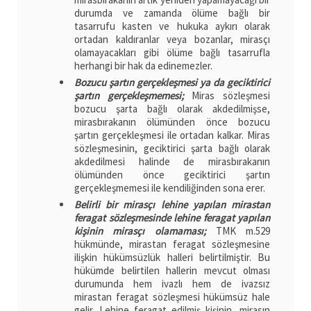
durumda ve zamanda ölüme bağlı bir
tasarrufu kasten ve hukuka aykırı olarak
ortadan kaldıranlar veya bozanlar, mirasçı
olamayacakları gibi ölüme bağlı tasarrufla
herhangi bir hak da edinemezler.
Bozucu şartın gerçekleşmesi ya da geciktirici
şartın gerçekleşmemesi;
Miras sözleşmesi
bozucu şarta bağlı olarak akdedilmişse,
mirasbırakanın ölümünden önce bozucu
şartın gerçekleşmesi ile ortadan kalkar. Miras
sözleşmesinin, geciktirici şarta bağlı olarak
akdedilmesi halinde de mirasbırakanın
ölümünden önce geciktirici şartın
gerçekleşmemesi ile kendiliğinden sona erer.
Belirli bir mirasçı lehine yapılan mirastan
feragat sözleşmesinde lehine feragat yapılan
kişinin mirasçı olamaması;
TMK m.529
hükmünde, mirastan feragat sözleşmesine
ilişkin hükümsüzlük halleri belirtilmiştir. Bu
hükümde belirtilen hallerin mevcut olması
durumunda hem ivazlı hem de ivazsız
mirastan feragat sözleşmesi hükümsüz hale
gelir. Lehine feragat edilmiş kişinin, mirasın