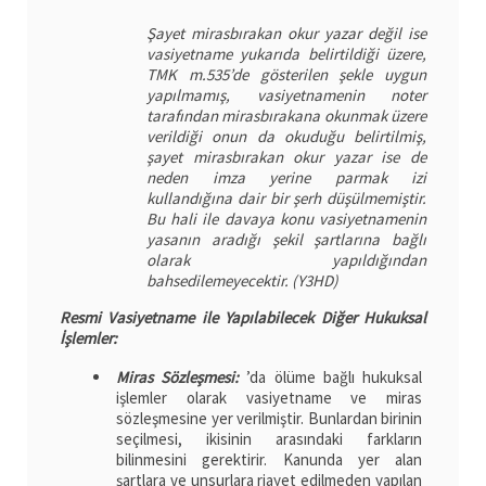
Şayet mirasbırakan okur yazar değil ise
vasiyetname yukarıda belirtildiği üzere,
TMK m.535’de gösterilen şekle uygun
yapılmamış, vasiyetnamenin noter
tarafından mirasbırakana okunmak üzere
verildiği onun da okuduğu belirtilmiş,
şayet mirasbırakan okur yazar ise de
neden imza yerine parmak izi
kullandığına dair bir şerh düşülmemiştir.
Bu hali ile davaya konu vasiyetnamenin
yasanın aradığı şekil şartlarına bağlı
olarak yapıldığından
bahsedilemeyecektir. (Y3HD)
Resmi Vasiyetname ile Yapılabilecek Diğer Hukuksal
İşlemler:
Miras Sözleşmesi:
’da ölüme bağlı hukuksal
işlemler olarak vasiyetname ve miras
sözleşmesine yer verilmiştir. Bunlardan birinin
seçilmesi, ikisinin arasındaki farkların
bilinmesini gerektirir. Kanunda yer alan
şartlara ve unsurlara riayet edilmeden yapılan