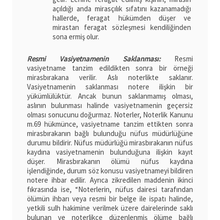
açıldığı anda mirasçılık sıfatını kazanamadığı
hallerde, feragat hükümden düşer ve
mirastan feragat sözleşmesi kendiliğinden
sona ermiş olur.
Resmi Vasiyetnamenin Saklanması:
Resmi
vasiyetname tanzim edildikten sonra bir örneği
mirasbırakana verilir. Aslı noterlikte saklanır.
Vasiyetnamenin saklanması notere ilişkin bir
yükümlülüktür. Ancak bunun saklanmamış olması,
aslının bulunması halinde vasiyetnamenin geçersiz
olması sonucunu doğurmaz. Noterler, Noterlik Kanunu
m.69 hükmünce, vasiyetname tanzim ettikten sonra
mirasbırakanın bağlı bulunduğu nüfus müdürlüğüne
durumu bildirir. Nüfus müdürlüğü mirasbırakanın nüfus
kaydına vasiyetnamenin bulunduğuna ilişkin kayıt
düşer. Mirasbırakanın ölümü nüfus kaydına
işlendiğinde, durum söz konusu vasiyetnameyi bildiren
notere ihbar edilir. Ayrıca zikredilen maddenin ikinci
fıkrasında ise, “Noterlerin, nüfus dairesi tarafından
ölümün ihbarı veya resmi bir belge ile ispatı halinde,
yetkili sulh hakimine verilmek üzere dairelerinde saklı
bulunan ve noterlikçe düzenlenmiş ölüme bağlı