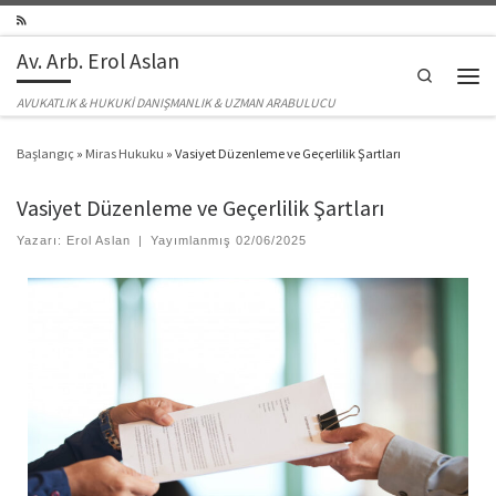
Skip to content
Av. Arb. Erol Aslan
Search
Men
AVUKATLIK & HUKUKİ DANIŞMANLIK & UZMAN ARABULUCU
Başlangıç
»
Miras Hukuku
»
Vasiyet Düzenleme ve Geçerlilik Şartları
Vasiyet Düzenleme ve Geçerlilik Şartları
Yazarı:
Erol Aslan
|
Yayımlanmış
02/06/2025