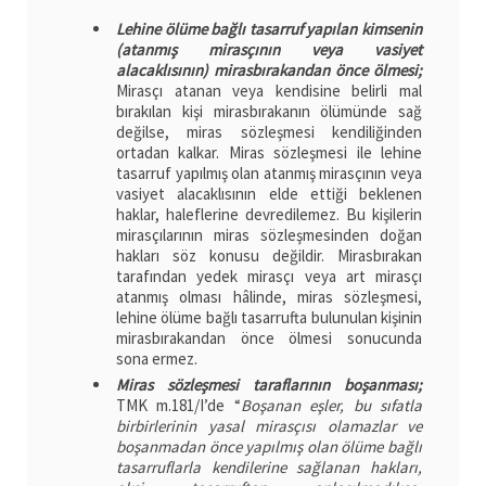
Lehine ölüme bağlı tasarruf yapılan kimsenin
(atanmış mirasçının veya vasiyet
alacaklısının) mirasbırakandan önce ölmesi;
Mirasçı atanan veya kendisine belirli mal
bırakılan kişi mirasbırakanın ölümünde sağ
değilse, miras sözleşmesi kendiliğinden
ortadan kalkar. Miras sözleşmesi ile lehine
tasarruf yapılmış olan atanmış mirasçının veya
vasiyet alacaklısının elde ettiği beklenen
haklar, haleflerine devredilemez. Bu kişilerin
mirasçılarının miras sözleşmesinden doğan
hakları söz konusu değildir. Mirasbırakan
tarafından yedek mirasçı veya art mirasçı
atanmış olması hâlinde, miras sözleşmesi,
lehine ölüme bağlı tasarrufta bulunulan kişinin
mirasbırakandan önce ölmesi sonucunda
sona ermez.
Miras sözleşmesi taraflarının boşanması;
TMK m.181/I’de “
Boşanan eşler, bu sıfatla
birbirlerinin yasal mirasçısı olamazlar ve
boşanmadan önce yapılmış olan ölüme bağlı
tasarruflarla kendilerine sağlanan hakları,