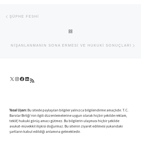
Yazı dolaşımı
Previous post
ŞÜPHE FESHI
BACK TO POST LIST
Ne
NIŞANLANMANIN SONA ERMESI VE HUKUKI SONUÇLARI
X
Instagram
Facebook
LinkedIn
RSS akışı
Yasal Uyarı:
Bu sitede paylaşılan bilgiler yalnızca bilgilendirme amaçlıdır. T.C.
Barolar Birliği’nin ilgili düzenlemelerine uygun olarak hiçbir şekilde reklam,
teklif, hukuki görüş amacı gütmez. Bu bilgilerin ulaşması hiçbir şekilde
avukat-müvekkil ilişkisi doğurmaz. Bu sitenin ziyaret edilmesi yukarıdaki
şartların kabul edildiği anlamına gelmektedir.