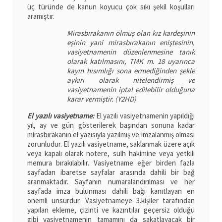
üç türünde de kanun koyucu çok sıkı şekil koşulları
aramıştır.
Mirasbırakanın ölmüş olan kız kardeşinin
eşinin yani mirasbırakanın eniştesinin,
vasiyetnamenin düzenlenmesine tanık
olarak katılmasını, TMK m. 18 uyarınca
kayın hısımlığı sona ermediğinden şekle
aykırı olarak nitelendirmiş ve
vasiyetnamenin iptal edilebilir olduğuna
karar vermiştir. (Y2HD)
El yazılı vasiyetname:
El yazılı vasiyetnamenin yapıldığı
yıl, ay ve gün gösterilerek başından sonuna kadar
mirasbırakanın el yazısıyla yazılmış ve imzalanmış olması
zorunludur. El yazılı vasiyetname, saklanmak üzere açık
veya kapalı olarak notere, sulh hakimine veya yetkili
memura bırakılabilir. Vasiyetname eğer birden fazla
sayfadan ibaretse sayfalar arasında dahili bir bağ
aranmaktadır. Sayfanın numaralandırılması ve her
sayfada imza bulunması dahili bağı kanıtlayan en
önemli unsurdur. Vasiyetnameye 3.kişiler tarafından
yapılan ekleme, çizinti ve kazıntılar geçersiz olduğu
gibi vasiyetnamenin tamamını da sakatlayacak bir