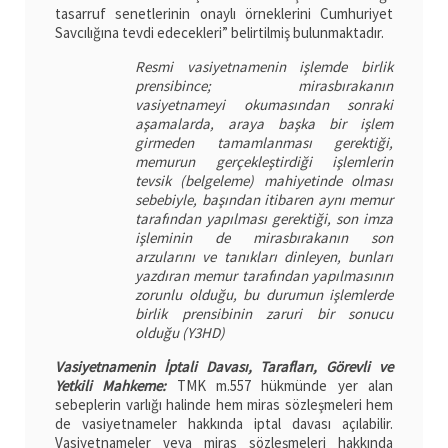
tasarruf senetlerinin onaylı örneklerini Cumhuriyet
Savcılığına tevdi edecekleri” belirtilmiş bulunmaktadır.
Resmi vasiyetnamenin işlemde birlik
prensibince; mirasbırakanın
vasiyetnameyi okumasından sonraki
aşamalarda, araya başka bir işlem
girmeden tamamlanması gerektiği,
memurun gerçekleştirdiği işlemlerin
tevsik (belgeleme) mahiyetinde olması
sebebiyle, başından itibaren aynı memur
tarafından yapılması gerektiği, son imza
işleminin de mirasbırakanın son
arzularını ve tanıkları dinleyen, bunları
yazdıran memur tarafından yapılmasının
zorunlu olduğu, bu durumun işlemlerde
birlik prensibinin zaruri bir sonucu
olduğu (Y3HD)
Vasiyetnamenin İptali Davası, Tarafları, Görevli ve
Yetkili Mahkeme:
TMK m.557 hükmünde yer alan
sebeplerin varlığı halinde hem miras sözleşmeleri hem
de vasiyetnameler hakkında iptal davası açılabilir.
Vasiyetnameler veya miras sözleşmeleri hakkında