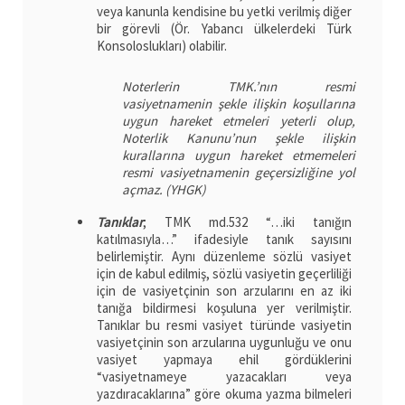
veya kanunla kendisine bu yetki verilmiş diğer
bir görevli (Ör. Yabancı ülkelerdeki Türk
Konsoloslukları) olabilir.
Noterlerin TMK.’nın resmi
vasiyetnamenin şekle ilişkin koşullarına
uygun hareket etmeleri yeterli olup,
Noterlik Kanunu’nun şekle ilişkin
kurallarına uygun hareket etmemeleri
resmi vasiyetnamenin geçersizliğine yol
açmaz. (YHGK)
Tanıklar
; TMK md.532 “…iki tanığın
katılmasıyla…” ifadesiyle tanık sayısını
belirlemiştir. Aynı düzenleme sözlü vasiyet
için de kabul edilmiş, sözlü vasiyetin geçerliliği
için de vasiyetçinin son arzularını en az iki
tanığa bildirmesi koşuluna yer verilmiştir.
Tanıklar bu resmi vasiyet türünde vasiyetin
vasiyetçinin son arzularına uygunluğu ve onu
vasiyet yapmaya ehil gördüklerini
“vasiyetnameye yazacakları veya
yazdıracaklarına” göre okuma yazma bilmeleri