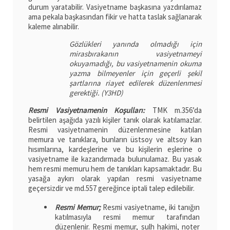
durum yaratabilir. Vasiyetname başkasına yazdırılamaz
ama pekala başkasından fikir ve hatta taslak sağlanarak
kaleme alınabilir.
Gözlükleri yanında olmadığı için
mirasbırakanın vasiyetnameyi
okuyamadığı, bu vasiyetnamenin okuma
yazma bilmeyenler için geçerli şekil
şartlarına riayet edilerek düzenlenmesi
gerektiği. (Y3HD)
Resmi Vasiyetnamenin Koşulları:
TMK m.356’da
belirtilen aşağıda yazılı kişiler tanık olarak katılamazlar.
Resmi vasiyetnamenin düzenlenmesine katılan
memura ve tanıklara, bunların üstsoy ve altsoy kan
hısımlarına, kardeşlerine ve bu kişilerin eşlerine o
vasiyetname ile kazandırmada bulunulamaz. Bu yasak
hem resmi memuru hem de tanıkları kapsamaktadır. Bu
yasağa aykırı olarak yapılan resmi vasiyetname
geçersizdir ve md.557 gereğince iptali talep edilebilir.
Resmi Memur;
Resmi vasiyetname, iki tanığın
katılmasıyla resmi memur tarafından
düzenlenir. Resmi memur, sulh hakimi, noter