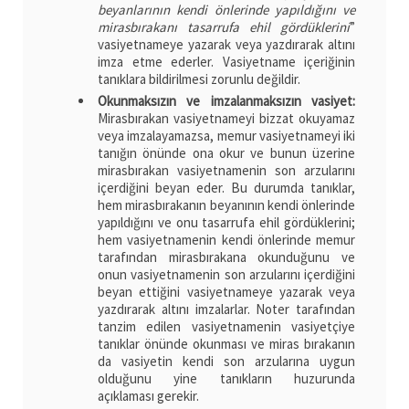
beyanlarının kendi önlerinde yapıldığını ve
mirasbırakanı tasarrufa ehil gördüklerini
”
vasiyetnameye yazarak veya yazdırarak altını
imza etme ederler. Vasiyetname içeriğinin
tanıklara bildirilmesi zorunlu değildir.
Okunmaksızın ve imzalanmaksızın vasiyet:
Mirasbırakan vasiyetnameyi bizzat okuyamaz
veya imzalayamazsa, memur vasiyetnameyi iki
tanığın önünde ona okur ve bunun üzerine
mirasbırakan vasiyetnamenin son arzularını
içerdiğini beyan eder. Bu durumda tanıklar,
hem mirasbırakanın beyanının kendi önlerinde
yapıldığını ve onu tasarrufa ehil gördüklerini;
hem vasiyetnamenin kendi önlerinde memur
tarafından mirasbırakana okunduğunu ve
onun vasiyetnamenin son arzularını içerdiğini
beyan ettiğini vasiyetnameye yazarak veya
yazdırarak altını imzalarlar. Noter tarafından
tanzim edilen vasiyetnamenin vasiyetçiye
tanıklar önünde okunması ve miras bırakanın
da vasiyetin kendi son arzularına uygun
olduğunu yine tanıkların huzurunda
açıklaması gerekir.