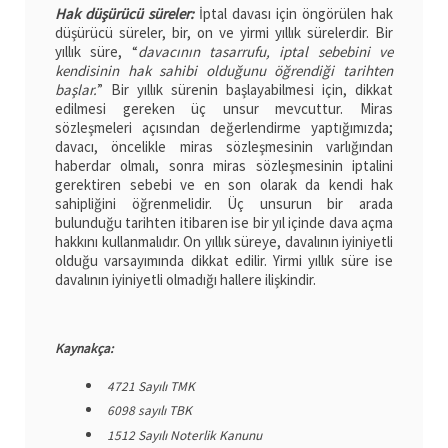
Hak düşürücü süreler:
İptal davası için öngörülen hak
düşürücü süreler, bir, on ve yirmi yıllık sürelerdir. Bir
yıllık süre, “
davacının tasarrufu, iptal sebebini ve
kendisinin hak sahibi olduğunu öğrendiği tarihten
başlar.
” Bir yıllık sürenin başlayabilmesi için, dikkat
edilmesi gereken üç unsur mevcuttur. Miras
sözleşmeleri açısından değerlendirme yaptığımızda;
davacı, öncelikle miras sözleşmesinin varlığından
haberdar olmalı, sonra miras sözleşmesinin iptalini
gerektiren sebebi ve en son olarak da kendi hak
sahipliğini öğrenmelidir. Üç unsurun bir arada
bulunduğu tarihten itibaren ise bir yıl içinde dava açma
hakkını kullanmalıdır. On yıllık süreye, davalının iyiniyetli
olduğu varsayımında dikkat edilir. Yirmi yıllık süre ise
davalının iyiniyetli olmadığı hallere ilişkindir.
Kaynakça:
4721 Sayılı TMK
6098 sayılı TBK
1512 Sayılı Noterlik Kanunu