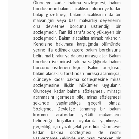
Ölünceye kadar bakma sözleşmesi, bakım
borçlusunun bakım alacaklısını ölünceye kadar
bakıp gözetmeyi, bakım alacaklısının da bir
malvarlığını veya bazı malvarlığı değerlerini
ona devretme borcunu üstlendiği bir
sözleşmedir. Tam iki tarafa borç yükleyen bir
sözleşmedir. Bakım alacaklısı mirasbırakandır.
Kendisine bakılması karşılığında ölümünde
yerine ifa edilmek üzere bakım borçlusuna
belirli mal bırakır ya da onu mirasçı atar. Bakım
borçlusu ise mirasbırakana sağlığında bakım
borcunu üstlenen kişidir. Bakım borçlusu,
bakım alacaklısı tarafından mirasçı atanmışsa,
ölünceye kadar bakma sözleşmesine miras
sözleşmesine ilişkin hükümler uygulanır.
Ölünceye kadar bakma sözleşmesi, mirasçı
atanmasını içermese bile, miras sözleşmesi
şeklinde yapılmadıkça geçerli olmaz.
Sözleşme, Devletçe tanınmış bir bakım
kurumu tarafından yetkili makamların
belirlediği koşullara uyularak yapılmışsa,
geçerliliği için yazılı şekil yeterlidir. Ölünceye
kadar bakma sözleşmesi de resmi
vasiyetname şeklinde yapılması gereken bir