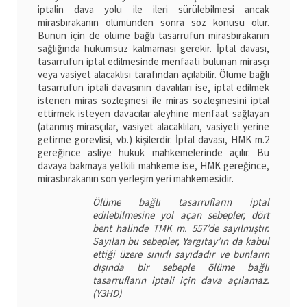
iptalin dava yolu ile ileri sürülebilmesi ancak
mirasbırakanın ölümünden sonra söz konusu olur.
Bunun için de ölüme bağlı tasarrufun mirasbırakanın
sağlığında hükümsüz kalmaması gerekir. İptal davası,
tasarrufun iptal edilmesinde menfaati bulunan mirasçı
veya vasiyet alacaklısı tarafından açılabilir. Ölüme bağlı
tasarrufun iptali davasının davalıları ise, iptal edilmek
istenen miras sözleşmesi ile miras sözleşmesini iptal
ettirmek isteyen davacılar aleyhine menfaat sağlayan
(atanmış mirasçılar, vasiyet alacaklıları, vasiyeti yerine
getirme görevlisi, vb.) kişilerdir. İptal davası, HMK m.2
gereğince asliye hukuk mahkemelerinde açılır. Bu
davaya bakmaya yetkili mahkeme ise, HMK gereğince,
mirasbırakanın son yerleşim yeri mahkemesidir.
Ölüme bağlı tasarrufların iptal
edilebilmesine yol açan sebepler, dört
bent halinde TMK m. 557’de sayılmıştır.
Sayılan bu sebepler, Yargıtay’ın da kabul
ettiği üzere sınırlı sayıdadır ve bunların
dışında bir sebeple ölüme bağlı
tasarrufların iptali için dava açılamaz.
(Y3HD)