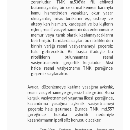
zorunludur. TMK m.536’da fiil ehliyeti
bulunmayanlar, bir ceza mahkemesi kararıyla
kamu hizmetinden yasaklılar, okur yazar
olmayanlar, miras bırakanın eşi, üstsoy ve
altsoy kan hısımları, kardeşleri ve bu kişilerin
eşleri, resmî vasiyetnamenin düzenlenmesine
memur veya tanık olarak katılamayacaklarını
belirtmiştir. Tanıklarda sayılan bu niteliklerden
birinin varlığı resmi vasiyetnameyi geçersiz
hale getirecektir. Bir başka ifadeyle bu
niteliklerin bulunmaması resmi
vasiyetnamenin geçerlilik koşuludur. Aksi
halde resmi vasiyetname TMK gereğince
geçersiz sayılacaktır.
Ayrıca, düzenlemeye katılma yasağına aykırılık,
resmi vasiyetnameye geçersiz hale getirir. Buna
karşılık vasiyetnameyi yaşatma ilkesi gereğince,
kazandırma yasağına aykırılık vasiyetnameyi
geçersiz hale getirmez. Burada TMK. md.557
gereğince hukuka aykırılık nedeniyle
kazandırmanın iptali söz konusu olacaktır.
Tanıklar “miras bırakanın beyanının