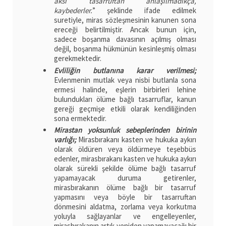
aksi tasarruftan anlaşılmadıkça,
kaybederler.
” şeklinde ifade edilmek
suretiyle, miras sözleşmesinin kanunen sona
ereceği belirtilmiştir. Ancak bunun için,
sadece boşanma davasının açılmış olması
değil, boşanma hükmünün kesinleşmiş olması
gerekmektedir.
Evliliğin butlanına karar verilmesi;
Evlenmenin mutlak veya nisbi butlanla sona
ermesi halinde, eşlerin birbirleri lehine
bulundukları ölüme bağlı tasarruflar, kanun
gereği geçmişe etkili olarak kendiliğinden
sona ermektedir.
Mirastan yoksunluk sebeplerinden birinin
varlığı;
Mirasbırakanı kasten ve hukuka aykırı
olarak öldüren veya öldürmeye teşebbüs
edenler, mirasbırakanı kasten ve hukuka aykırı
olarak sürekli şekilde ölüme bağlı tasarruf
yapamayacak duruma getirenler,
mirasbırakanın ölüme bağlı bir tasarruf
yapmasını veya böyle bir tasarruftan
dönmesini aldatma, zorlama veya korkutma
yoluyla sağlayanlar ve engelleyenler,
mirasbırakanın artık yeniden yapamayacağı bir