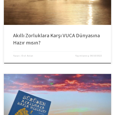
zorlayabilir. Dolayısıyla […]
Akıllı Zorluklara Karşı VUCA Dünyasına
Hazır mısın?
Yazarı:
Erol Aslan
Yayımlanmış
06/10/2022
Hepimizin içinde bir parça da olsa korku hissi var, ancak önemli olan
korkularımıza nasıl tepki verdiğimizdir. Diğer taraftan birçok kişi bu korku
hissinin karar vermelerini ne kadar derinden etkilediğinin farkında bile değil.
Korkak ve sahte liderler bahaneler üretir, devekuşu misali kafalarını kuma