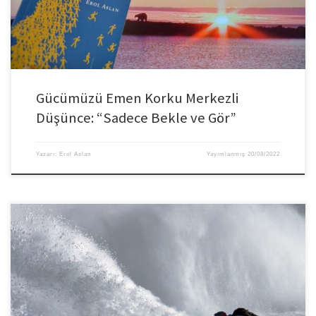
gömer ve genellikle kolay yolu seçerler. Gerçek […]
Gücümüzü Emen Korku Merkezli
Düşünce: “Sadece Bekle ve Gör”
Yazarı:
Erol Aslan
Yayımlanmış
20/08/2022
Pandemi döneminde her şirket uçurumun hemen kenarındaydı. Bazıları bu
muğlak durum ve belirsizliğin içinde şok yaşarken bazıları da farklı düşünce,
ürün veya girişimlerle öne çıkmaya hatta pandemi ile mücadeleye destek
vererek marka itibarlarını artırmaya çalıştılar. Peki, kararsızlar ile kendini
geliştiren liderler arasındaki temel fark nedir? Ne yazık ki, geleneksel yönetici