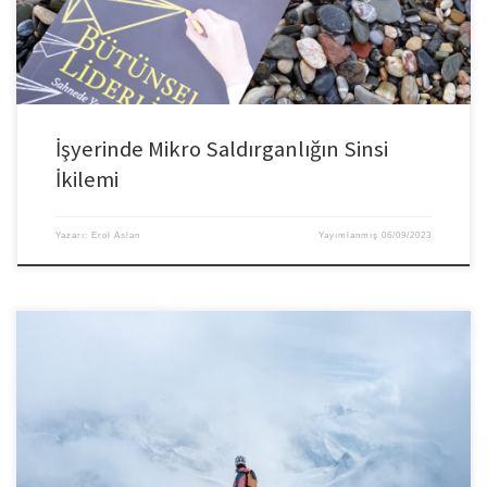
almasını teşvik […]
İşyerinde Mikro Saldırganlığın Sinsi
İkilemi
Yazarı:
Erol Aslan
Yayımlanmış
06/09/2023
Kulağa biraz abartılı gelebilir ama özellikle bir kısım yöneticinin zihinleri şu
dönemlerde oldukça karışık, çelişkili ve tehlikelerle dolu. Ekip içinde öne
atılmak, baskınlık ve üstünlük sağlamak için kendi içlerinde bir yarış
içindeler. Çoğu zaman sahte bir yaklaşım, içgüdüsel olarak işleyen bir çarkın