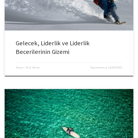
[…]
Gelecek, Liderlik ve Liderlik
Becerilerinin Gizemi
Yazarı:
Erol Aslan
Yayımlanmış
13/02/2022
Organizasyonu ve iş gücünü pandemi sonrası değişikliklere en iyi şekilde
hazırlamak için liderlerin bir dizi kritik ve belirsizlik içeren soru üzerinde
hareket etmesi gerekir. Fiziksel çalışma alanlarının revize edilmesinden
sosyal aktivitelere, çalışanların beceri ve yeteneklerinden gözetimsiz çalışma
alışkanlıklarına kadar. Evet, birçok konu da liderlerin hem işyerini hem de