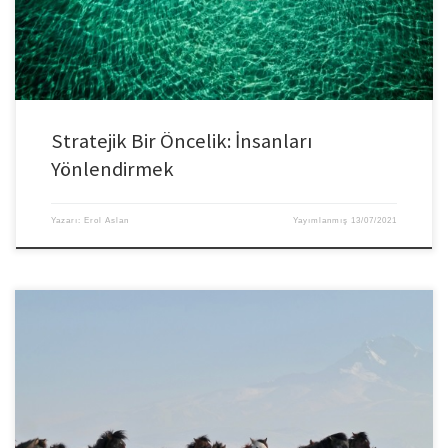
personelin bakış […]
Stratejik Bir Öncelik: İnsanları
Yönlendirmek
Yazarı:
Erol Aslan
Yayımlanmış
13/07/2021
Verilen bir karara sahip çıkmak ve gerçekleştirilmesi için var gücümüzle
çalışmak küçümsenmeyecek derecede önemlidir. Ancak işe yaramıyorsa karar
değiştirilebilir ve “değiştirin”. Israr etmenin hiç ama hiç bir anlamı yok.
Birçoğumuz kendimizi “doğru” karar vermeye öylesine adarız ki, seçtiğimiz
yolu beğenmesek bile inat, gurur, ileriyi görememek vb. nedenlerle ona sadık