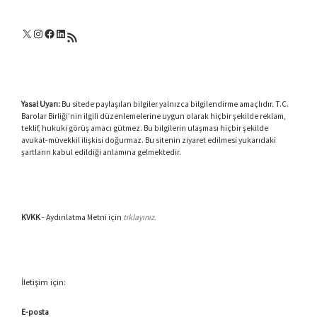
X
Instagram
Facebook
LinkedIn
RSS akışı
Yasal Uyarı:
Bu sitede paylaşılan bilgiler yalnızca bilgilendirme amaçlıdır. T.C.
Barolar Birliği’nin ilgili düzenlemelerine uygun olarak hiçbir şekilde reklam,
teklif, hukuki görüş amacı gütmez. Bu bilgilerin ulaşması hiçbir şekilde
avukat-müvekkil ilişkisi doğurmaz. Bu sitenin ziyaret edilmesi yukarıdaki
şartların kabul edildiği anlamına gelmektedir.
KVKK
- Aydınlatma Metni için
tıklayınız.
İletişim için:
E-posta