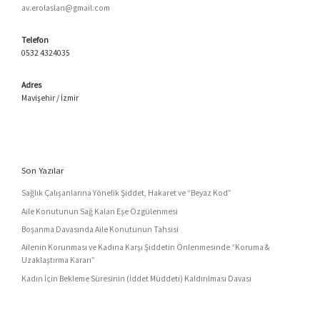
av.erolaslan@gmail.com
Telefon
0532 4324035
Adres
Mavişehir / İzmir
Son Yazılar
Sağlık Çalışanlarına Yönelik Şiddet, Hakaret ve “Beyaz Kod”
Aile Konutunun Sağ Kalan Eşe Özgülenmesi
Boşanma Davasında Aile Konutunun Tahsisi
Ailenin Korunması ve Kadına Karşı Şiddetin Önlenmesinde “Koruma &
Uzaklaştırma Kararı”
Kadın İçin Bekleme Süresinin (İddet Müddeti) Kaldırılması Davası