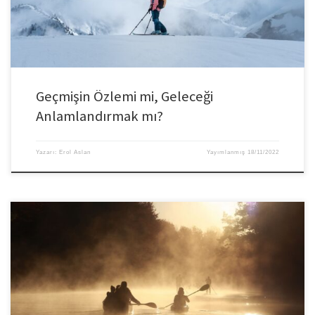
üzerine pervasızca bindiriliyor. Hem de zihinsel ve/veya […]
Geçmişin Özlemi mi, Geleceği
Anlamlandırmak mı?
Yazarı:
Erol Aslan
Yayımlanmış
18/11/2022
Şirketler, daha önce hiç olmadığı kadar hızlı hareket eden dönüşümler
yaşıyor ve bizler de benzeri görülmemiş bir belirsizlik ve değişim döneminin
içindeyiz. Dönem, kararlılıkla hareket eden ve ekipteki diğer kişilere örnek
oluştururken ihtiyaçları yeniden önceliklendiren liderlerin dönemi. Bazen
bu koşullar ve zorluklar, en deneyimli liderleri bile yeteneklerinin sınırlarına