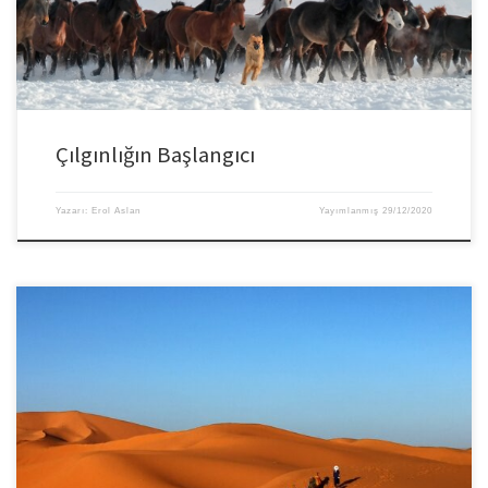
kalırız. […]
Çılgınlığın Başlangıcı
Yazarı:
Erol Aslan
Yayımlanmış
29/12/2020
Satışta çalışmanın asıl yükü ve aynı zamanda cazip yönü, satış personelinin
kendi kaderlerinin efendileri olmasıdır. Bu nedenle iyi satış temsilcilerinin
mikro düzeyde yönetilmesi gerekmez ve zaten zaman da yetmez. Örneğin
günümüzde COVID-19 salgını nedeniyle sınırlı ölçüde hareket edebilen satış
personelini motive ve üretken tutmak ekip liderlerinin öncelikli işlerindendir.
Sorunlar bulanıklaştığında, […]