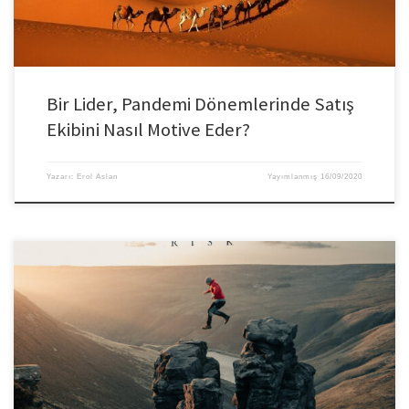
Bir Lider, Pandemi Dönemlerinde Satış
Ekibini Nasıl Motive Eder?
Yazarı:
Erol Aslan
Yayımlanmış
16/09/2020
Değişime ayak direten en zor liderlik tutumlarından biri, kişilerin “lider
olduğum” duygusudur. Çünkü bir şekilde önemli, üst düzey ya da güçlü biri
olmuşuzdur veya öyle sanırız. Her söylenileni alkışlayan, “en doğrusunu siz
bilirsiniz” diyen kişilerin etkisini de unutmamak gerekir. Diğer taraftan,
insanların iş başında yaşadıkları duygularını görmezden gelip, robotlar […]