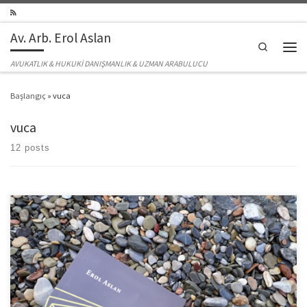
Skip to content
Av. Arb. Erol Aslan
Search
Men
AVUKATLIK & HUKUKİ DANIŞMANLIK & UZMAN ARABULUCU
Başlangıç
»
vuca
vuca
12 posts
Basit üç soru ile başlayalım. Şirketler, geleceğini şekillendirecek kişilerin
becerilerini bastırmak mı, yoksa onları değerlendirmek mi ister? Bir yönetici
olarak çalışanların, yeteneklerini kullanması için daha iyi şartlar sağlayarak,
destek olarak ve yaratıcılığını değerlendirmesi için ona destek oluyor
musunuz? Ve son olarak kişileri geri plana mı atıyorsunuz yoksa inisiyatif