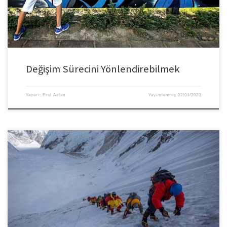
üst düzey yöneticilerden oluşan kişiler verilen mücadelenin […]
Değişim Sürecini Yönlendirebilmek
Yazarı:
Erol Aslan
Yayımlanmış
02/01/2020
Günümüzün karmaşık ikliminde başarılı bir şekilde faaliyet göstermek için
liderler; hızlı hareket etmeleri, tepkisiz kalmamak için esneklik göstermeleri
ve mikro yönetime kapılarını kapatmaları gerektiğini hissetmelidir. Yeni bir
fikir veya teknoloji gelir ve neredeyse bir gecede tüm planlamaları allak bullak
edebilir veya pazar dengesini bozabilir. Evet, yeni fikirler ve rakipler
beklenmeyen […]