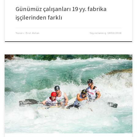
Günümüz çalışanları 19 yy. fabrika
işçilerinden farklı
Yazarı:
Erol Aslan
Yayımlanmış
18/01/2018
Güçlü bir ekip, organizasyonun en zor dönemlerinde ve tüm kısıtlamalara
karşın o çok zor dönemlerde; zoru başararak, krizden, zor şartlardan veya
sorunlardan kurtulmamızı sağlayabilir. Ve güçlenerek çıkmanızı
sağlarlar. Önemli bir iş, görev veya projenin başında bulunan güçlü bir ekiple
başarı kazanmalarına güvenebilirsiniz. Kaynaşmış ekipler, zor günler
boyunca moral sağlamamıza yardımcı […]