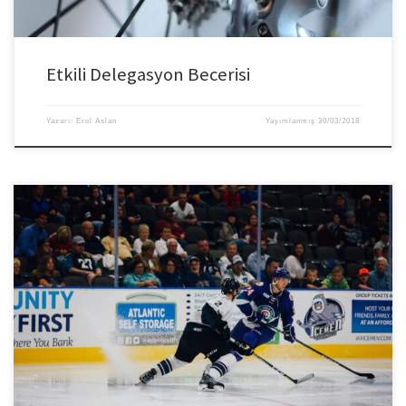
Etkili Delegasyon Becerisi
Yazarı:
Erol Aslan
Yayımlanmış
30/03/2018
Bir ekibe liderlik etmek yorucu olduğu kadar ilham verici ve ödüllendirici
olabilir. Yoğun çalışma ortamlarında dahi ekip liderlerini, kontrol etmenin
yanında ekip üyeleri ile iletişim kurmaya ve personelin iş yerinde mutlu, istekli
ve yaratıcı olarak ilerlemelerini sağlamak için biraz zaman ayırmalarını
sağlamalıyız. Bunu da basit ve oldukça etkili olan takım […]