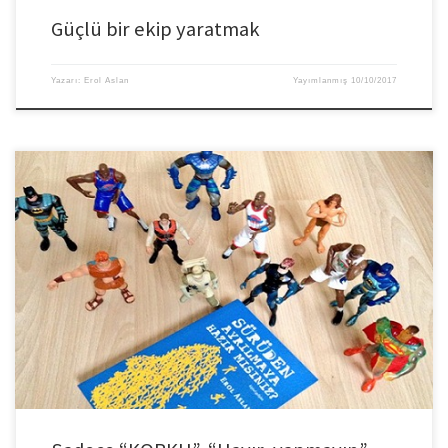
Güçlü bir ekip yaratmak
Yazarı:
Erol Aslan
Yayımlanmış
10/10/2017
Kişiler istediğini elde etmek için bir hedef koyarak ve zarar potansiyelini de
düşünerek dürüstçe bir beklenti, bir hedef oluşturmalıdır. Bu yapılmadığı
takdirde “hayaller” sadece bir resim olarak kalacak, istemekten ileri
gitmeyecektir. Başarının doyurucu olması isteniyorsa, kendine neden bu
amacı istediğin ve hangi yönünü geliştirmen gerektiğini de sormak gerekir.
Çünkü her […]