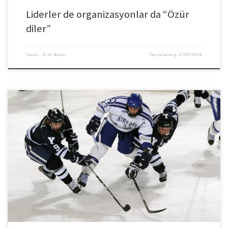
Liderler de organizasyonlar da “Özür
diler”
Yazarı:
Erol Aslan
Yayımlanmış
27/01/2018
Liderlik, her dönem ve alanda ilgi çekici ve merak uyandırıcıdır. Geçmişten
günümüze birçok insan bunu anlatmaya çalıştı ve çalışıyor da. Fakat birçok
kişi ya yanlış anladı ya önemsemedi veya belirtilen düşüncelere itibar etmedi.
Bu arada, insanlar başarılı bir geçmişi olan kişileri tanımlarken bazıları için
otokratik, acımasız ve katı sözcüklerini kullanırken, […]