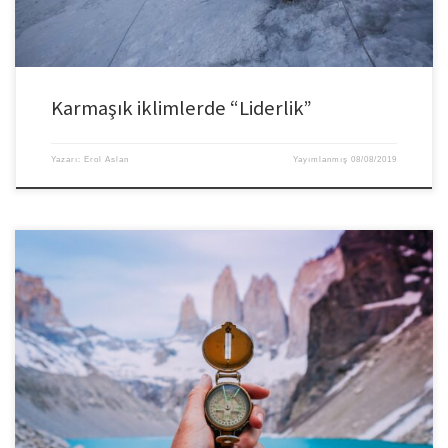
Karmaşık iklimlerde “Liderlik”
Yazarı:
Erol Aslan
Yayımlanmış
08/08/2019
VUCA yeni bir olgu olarak karşılaştığımız durum. ABD ordusu tarafından
isimlendirilen ve özellikle bulunduğumuz dönemin şartlarını anlamak ve
tanımlamak için giderek daha fazla kullanılmaya başlandı. Organizasyonun,
içinde bulunduğu durum içinde değişim hız ve boyutunun hızla artması,
belirsizlik, karmaşık parçalar arasındaki ilişkilendirme zorluğu, klasik
yönetim tarzının ve geçmiş deneyimlerin yetersiz kaldığı […]