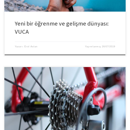
Yeni bir öğrenme ve gelişme dünyası:
VUCA
Yazarı:
Erol Aslan
Yayımlanmış
26/07/2019
Yönetimin geleneksel tanımı insanlarla yapılan işlerin yapılmasını
sağlamaktır, ancak gerçek yönetim, insanları iş yoluyla geliştirmektedir.
Bunun en güçlü yolu ise delegasyondur. Sorumluluğun devredilmesi bir
sanattır. Başarılı yöneticiler, delege edilecek görevin; tam olarak kime delege
edeceğini ve nasıl temsil edilmesi gerektiğini yani “Görevin standartlarını,
hangi konularda yetkilendireceğini, nasıl yapılacağını, muhtemel […]