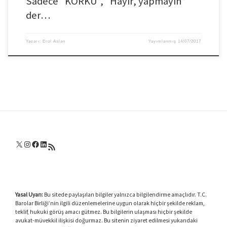
Sadece “KORKU”, “Hayır, yapmayın”
der…
Yazarı:
Erol Aslan
Yayımlanmış
14/07/2017
X
Instagram
Facebook
LinkedIn
RSS akışı
Yasal Uyarı:
Bu sitede paylaşılan bilgiler yalnızca bilgilendirme amaçlıdır. T.C.
Barolar Birliği’nin ilgili düzenlemelerine uygun olarak hiçbir şekilde reklam,
teklif, hukuki görüş amacı gütmez. Bu bilgilerin ulaşması hiçbir şekilde
avukat-müvekkil ilişkisi doğurmaz. Bu sitenin ziyaret edilmesi yukarıdaki