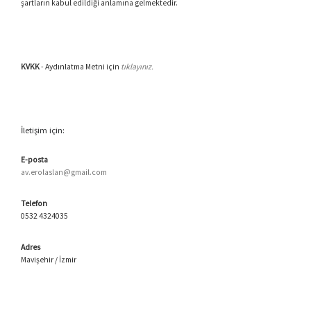
şartların kabul edildiği anlamına gelmektedir.
KVKK
- Aydınlatma Metni için
tıklayınız.
İletişim için:
E-posta
av.erolaslan@gmail.com
Telefon
0532 4324035
Adres
Mavişehir / İzmir