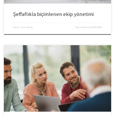
Şeffaflıkla biçimlenen ekip yönetimi
Yazarı:
Erol Aslan
Yayımlanmış
20/02/2018
Günlük yaşantımız içinde kişilerle iletişim kurarken, duygu, düşünce veya
fikirlerimizi aktarırken ya doğru kelimeleri kullanmıyoruz ya da kendimizi
doğru ifade edemiyoruz. Her şeyin ardında bir şey aramak bazıları için
alışkanlık oldu. Güvensizlik kişileri dolayısıyla da işletmeleri, kaliteyi ve
verimliliği etkiliyor. Amacımız insanları kırmak olmasa da düşünmeden
söylediğimiz bir […]