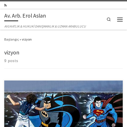
Skip to content
Av. Arb. Erol Aslan
Search
Men
AVUKATLIK & HUKUKİ DANIŞMANLIK & UZMAN ARABULUCU
Başlangıç
»
vizyon
vizyon
9 posts
Büyük değişiklikler veya dönüşümler, kişilerin başarılı olmaları için belirli
davranışları veya beceri setlerini benimsemelerini gerektirir. Mesela liderlerin
değişim veya dönüşüme aktif olarak dahil olması hatta iletişimde mizahı
kullanması durumunda ekiplerin başarı çıtasını yükseltmesi daha olası.
Özellikle de istenen davranış değişikliklerini modellerken. Unutmamalı ki;